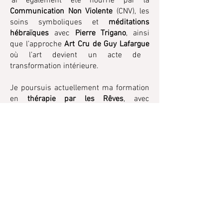
’ai également été nourrie par la
Communication Non Violente
(CNV), les
soins symboliques et
méditations
hébraïques
avec
Pierre Trigano
, ainsi
que l’approche
Art Cru de Guy Lafargue
où l’art devient un acte de
transformation intérieure.
Je poursuis actuellement ma formation
en
thérapie par les Rêves
, avec
Emmanuelle Guillerot
afin d’explorer
avec mes clients la richesse symbolique
et les messages que leur inconscient
peut offrir. Ces nouvelles approches
viennent enrichir ma pratique et mon
accompagnement, dans une démarche
globale de soutien et de développement
personnel.
Dans mes accompagnements, que ce
soit en séance individuelle, en groupe,