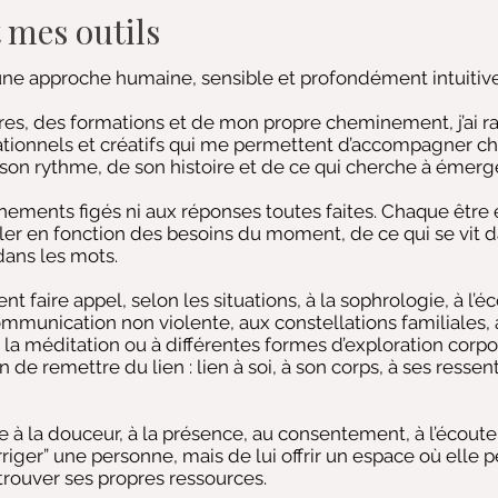
 mes outils
ne approche humaine, sensible et profondément intuitive
res, des formations et de mon propre cheminement, j’ai ra
lationnels et créatifs qui me permettent d’accompagner 
 son rythme, de son histoire et de ce qui cherche à émerge
ements figés ni aux réponses toutes faites. Chaque être e
ler en fonction des besoins du moment, de ce qui se vit d
dans les mots.
ire appel, selon les situations, à la sophrologie, à l’éc
ommunication non violente, aux constellations familiales, à
 la méditation ou à différentes formes d’exploration corpo
 remettre du lien : lien à soi, à son corps, à ses ressenti
 à la douceur, à la présence, au consentement, à l’écoute e
rriger” une personne, mais de lui offrir un espace où elle 
trouver ses propres ressources.