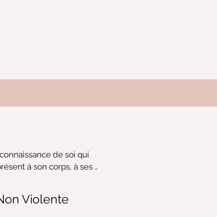
 connaissance de soi qui 
résent à son corps, à ses 
 à sa relation aux autres. 
çues, il propose un chemin 
on Violente
ence où chaque expérience 
e occasion de croissance et 