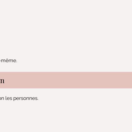
us-même.
in
on les personnes.