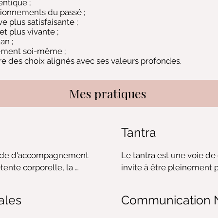
ntique ;
itionnements du passé ;
ve plus satisfaisante ;
t plus vivante ;
an ;
nement soi-même ;
re des choix alignés avec ses valeurs profondes.
Mes pratiques
Tantra
ode d'accompagnement 
Le tantra est une voie de
tente corporelle, la 
invite à être pleinement p
oi. Elle permet de 
émotions, à son énergie et
science de ses 
Bien au-delà des idées re
ales
Communication N
sources et de retrouver 
d'ouverture de la consci
ans sa vie quotidienne.

de la vie peut devenir un