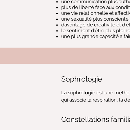
une communication plus authe
plus de liberté face aux cond
une vie relationnelle et affecti
une sexualité plus consciente e
davantage de créativité et d'él
le sentiment d'être plus plei
une plus grande capacité à fai
Sophrologie
La sophrologie est une méth
qui associe la respiration, la dé
visualisation et la présence à s
développer une meilleure con
Constellations famili
ressentis, de mobiliser ses res
un équilibre plus harmonieux d